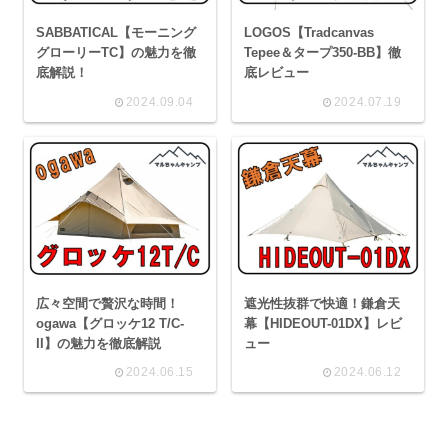
SABBATICAL【モーニング
LOGOS【Tradcanvas
グローリーTC】の魅力を徹
Tepee＆タープ350-BB】徹
底解説！
底レビュー
2024.09.04
2024.07.19
広々空間で贅沢な時間！
遮光性抜群で快適！鎌倉天
ogawa【グロッケ12 T/C-
幕【HIDEOUT-01DX】レビ
II】の魅力を徹底解説
ュー
2024.06.15
2024.06.12