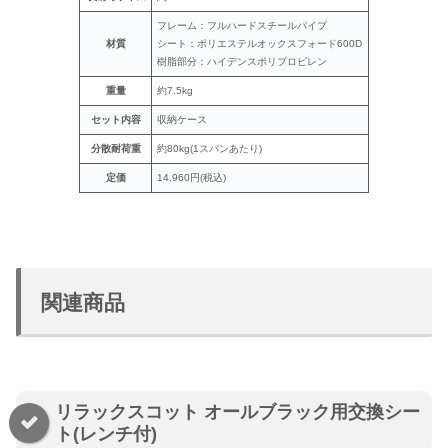
フレーム：フルハードスチールパイプ
材質
シート：ポリエステルオックスフォード600D
樹脂部分：ハイデンスポリプロピレン
重量
約7.5kg
セット内容
収納ケース
分散耐荷重
約80kg(1スパンあたり)
定価
14,960円(税込)
関連商品
リラックスコット オールブラック用交換シー
ト(レンチ付)