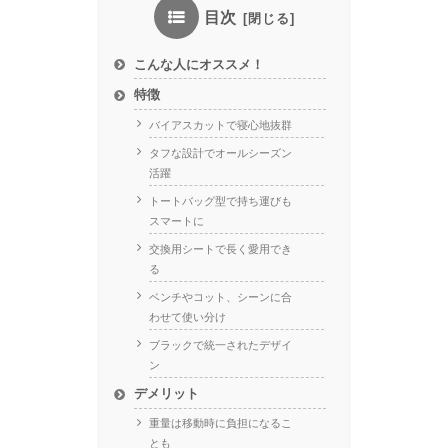
目次
こんな人にオススメ！
特徴
バイアスカットで寝心地抜群
タフな設計でオールシーズン
活躍
トートバッグ型で持ち運びも
スマートに
交換用シートで長く愛用でき
る
ベンチやコット、シーンに合
わせて使い分け
ブラックで統一されたデザイ
ン
デメリット
重量は移動時に負担になるこ
とも