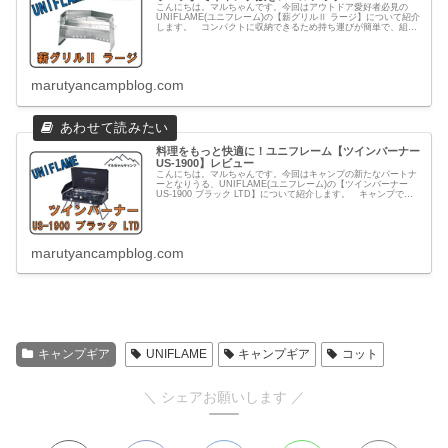
こんにちは。マルちゃんです。今回はアウトドア愛好者必見の
UNIFLAME(ユニフレーム)の【薪グリルⅡ ラージ】について紹介
します。 コンパクトに収納できるため持ち運びが簡単で、組み
立ても工具不要。ゴトクの高さ調整が可能で、多様な料理に対
応...
marutyancampblog.com
料理をもっと快適に！ユニフレーム【ツインバーナー
US-1900】レビュー
こんにちは。マルちゃんです。今回はキャンプの新たなパートナ
ーとなりうる、UNIFLAME(ユニフレーム)の【ツインバーナー
US-1900 ブラック LTD】について紹介します。 キャンプでの
食事は、その日の活動の疲れを癒やし、また次の活動へ...
marutyancampblog.com
キャンプギア
UNIFLAME
キャンプギア
コット
＼ シェアお願いします ／