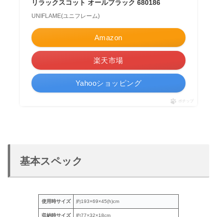
リラックスコット オールブラック 680186
UNIFLAME(ユニフレーム)
Amazon
楽天市場
Yahooショッピング
ポチップ
基本スペック
使用時サイズ
約193×69×45(h)cm
収納時サイズ
約77×32×18cm