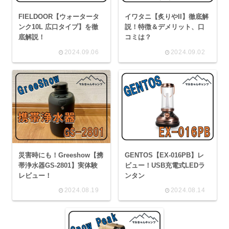
FIELDOOR【ウォータータ
イワタニ【炙りやII】徹底解
ンク10L 広口タイプ】を徹
説！特徴＆デメリット、口
底解説！
コミは？
2024.09.06
2024.09.02
災害時にも！Greeshow【携
GENTOS【EX-016PB】レ
帯浄水器GS-2801】実体験
ビュー！USB充電式LEDラ
レビュー！
ンタン
2024.08.19
2024.08.14