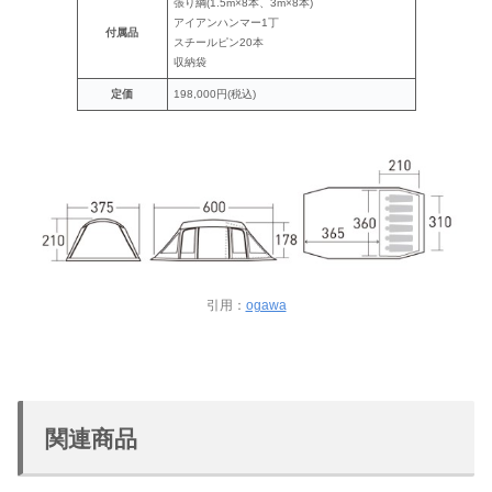
張り綱(1.5m×8本、3m×8本)
アイアンハンマー1丁
付属品
スチールピン20本
収納袋
定価
198,000円(税込)
引用：
ogawa
関連商品