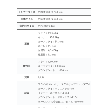
インナーサイズ
約210×360×178(h)cm
本体サイズ
約600×375×210(h)cm
収納時サイズ
約78×42×34cm
フライ：約10.0kg
インナー：約3.1kg
ルーフフライ：約1.0kg
重量
ポール：約7.1kg
付属品：約3.45kg
総重量：約25kg
フライ：1,800mm
耐水圧
ルーフフライ：1,800mm
グランドシート：1,800mm
定員
6人用
フライ(本体)：ポリエステルリップストップ75d
ルーフフライ：ポリエステル75d
材質
インナー：ポリエステル68d
グランドシート：ポリエステル210d
ポール:アルミ合金(φ19、φ17.5、φ16mm)