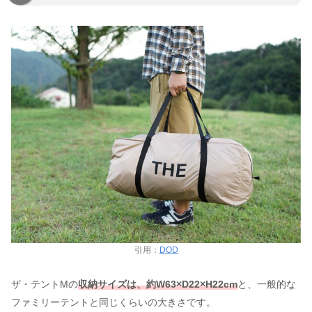
引用：
DOD
ザ・テントMの
収納サイズは、約W63×D22×H22cm
と、一般的な
ファミリーテントと同じくらいの大きさです。