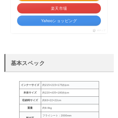
楽天市場
Yahooショッピング
ポチップ
基本スペック
インナーサイズ
約215×215×175(h)cm
本体サイズ
約220×435×180(h)cm
収納時サイズ
約63×22×22cm
重量
約8.9kg
フライシート：2000mm
耐水圧