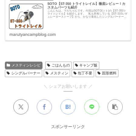
SOTO【ST-350 トライトレイル】徹底レビュー！カ
スタムパーツも紹介
こんにちは。マルちゃんです。今回はSOTO(ソト)の【ST-350ト
ライトレイル】を紹介します。 私も所有している【ST-310レギ
ュレーターストーブ】から、かなり進化したシングルバーナーが
発売されました！軽量化とコンパクト設計により、持ち...
marutyancampblog.com
メスティンレシピ
ごはんもの
キャンプ飯
シングルバーナー
メスティン
包丁不要
固形燃料
＼ シェアお願いします ／
スポンサーリンク