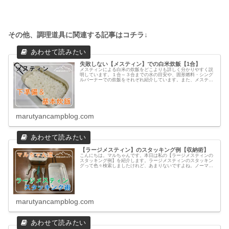
その他、調理道具に関連する記事はコチラ↓
失敗しない【メスティン】での白米炊飯【1合】
メスティンによる白米の炊飯をどこよりも詳しく分かりやすく説
明しています。１合～３合までの水の目安や、固形燃料・シング
ルバーナーでの炊飯をそれぞれ紹介しています。また、メスティ
ン以外のあった方が良い道具の紹介もしています。
marutyancampblog.com
【ラージメスティン】のスタッキング例【収納術】
こんにちは。マルちゃんです。本日は私の【ラージメスティンの
スタッキング例】を紹介します。ラージメスティンのスタッキン
グって色々検索しましたけれど、あまりないですよね。ノーマル
メスティンは結構見かけるのですが、ラージメスティンのスタッ
キングの...
marutyancampblog.com