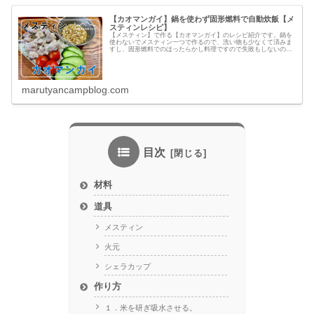
【カオマンガイ】鍋を使わず固形燃料で自動炊飯【メ
スティンレシピ】
【メスティン】で作る【カオマンガイ】のレシピ紹介です。鍋を
使わないでメスティン一つで作るので、洗い物も少なくて済みま
すし、固形燃料でのほったらかし料理ですので失敗もしないので
オススメです。
marutyancampblog.com
目次
材料
道具
メスティン
火元
シェラカップ
作り方
１．米を研ぎ吸水させる。