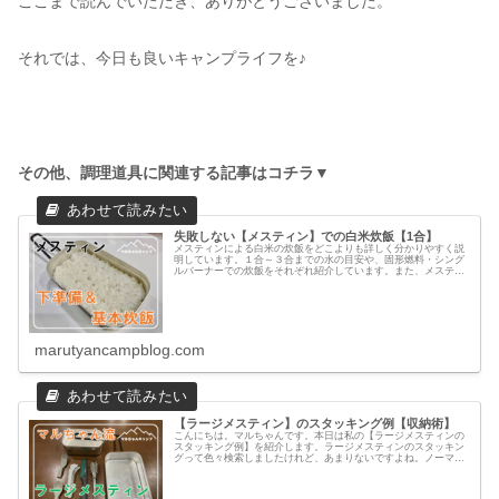
ここまで読んでいただき、ありがとうございました。
それでは、今日も良いキャンプライフを♪
その他、調理道具に関連する記事はコチラ▼
失敗しない【メスティン】での白米炊飯【1合】
メスティンによる白米の炊飯をどこよりも詳しく分かりやすく説
明しています。１合～３合までの水の目安や、固形燃料・シング
ルバーナーでの炊飯をそれぞれ紹介しています。また、メスティ
ン以外のあった方が良い道具の紹介もしています。
marutyancampblog.com
【ラージメスティン】のスタッキング例【収納術】
こんにちは。マルちゃんです。本日は私の【ラージメスティンの
スタッキング例】を紹介します。ラージメスティンのスタッキン
グって色々検索しましたけれど、あまりないですよね。ノーマル
メスティンは結構見かけるのですが、ラージメスティンのスタッ
キングの...