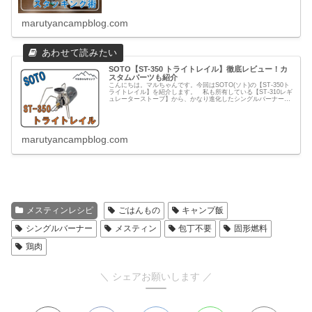
marutyancampblog.com
SOTO【ST-350 トライトレイル】徹底レビュー！カ
スタムパーツも紹介
こんにちは。マルちゃんです。今回はSOTO(ソト)の【ST-350ト
ライトレイル】を紹介します。 私も所有している【ST-310レギ
ュレーターストーブ】から、かなり進化したシングルバーナーが
発売されました！軽量化とコンパクト設計により、持ち...
marutyancampblog.com
メスティンレシピ
ごはんもの
キャンプ飯
シングルバーナー
メスティン
包丁不要
固形燃料
鶏肉
＼ シェアお願いします ／