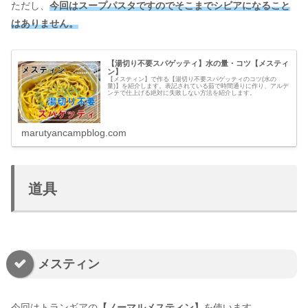
ただし、
今回はスープパスタですのでそこまでシビアになること
はありません。
【湯切り不要スパゲッティ】水の量・コツ【メスティ
ン】
【メスティン】で作る【湯切り不要スパゲッティのコツ(水の
量)】を紹介します。表記されている茹で時間通りに作り、アルデ
ンテで仕上げる絶対に失敗しない方法を紹介します。
marutyancampblog.com
道具
メスティン
今回はトランギアの
【ノーマルメスティン】
を使います。