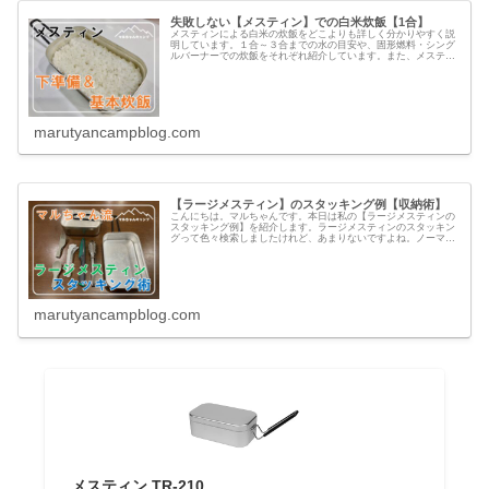
失敗しない【メスティン】での白米炊飯【1合】
メスティンによる白米の炊飯をどこよりも詳しく分かりやすく説
明しています。１合～３合までの水の目安や、固形燃料・シング
ルバーナーでの炊飯をそれぞれ紹介しています。また、メスティ
ン以外のあった方が良い道具の紹介もしています。
marutyancampblog.com
【ラージメスティン】のスタッキング例【収納術】
こんにちは。マルちゃんです。本日は私の【ラージメスティンの
スタッキング例】を紹介します。ラージメスティンのスタッキン
グって色々検索しましたけれど、あまりないですよね。ノーマル
メスティンは結構見かけるのですが、ラージメスティンのスタッ
キングの...
marutyancampblog.com
メスティン TR-210